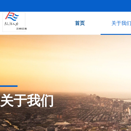
首页
关于我
关于我们